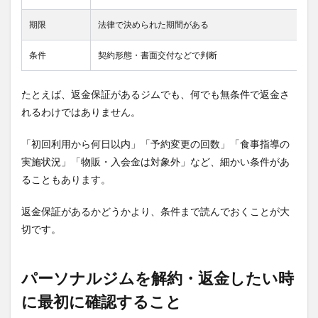
プラ
ンの
期限
法律で決められた期間がある
自動
更新
に注
条件
契約形態・書面交付などで判断
意
6.3
たとえば、返金保証があるジムでも、何でも無条件で返金さ
違約
れるわけではありません。
金・
解約
手数
「初回利用から何日以内」「予約変更の回数」「食事指導の
料が
実施状況」「物販・入会金は対象外」など、細かい条件があ
発生
ることもあります。
する
こと
もあ
返金保証があるかどうかより、条件まで読んでおくことが大
る
切です。
7
すで
に契
パーソナルジムを解約・返金したい時
約し
てし
に最初に確認すること
まっ