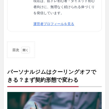
現在は、筋トレ初心者・ダイエット初心
者向けに、無理なく続けられる体づくり
を発信しています。
運営者プロフィールを見る
目次
1
パー
ソナ
ルジ
パーソナルジムはクーリングオフで
ムは
きる？まず契約形態で変わる
クー
リン
グオ
フで
き
る？
まず
契約