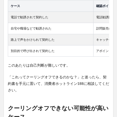
引き落
としが
ケース
確認ポイント
続いて
いま
電話で勧誘されて契約した
電話勧誘販売
す。ど
うすれ
自宅や職場などで勧誘された
訪問販売にあ
ばいい
です
か？
路上で声をかけられて契約した
キャッチセー
10.8
別目的で呼び出されて契約した
アポイントメ
消費生
活セン
ターに
このあたりは自己判断が難しいです。
はいつ
相談す
ればい
「これってクーリングオフできるのかな？」と迷ったら、契
いです
約書を手元に置いて、消費者ホットライン188に相談してくだ
か？
さい。
11
まと
め：
クーリングオフできない可能性が高い
パー
ソナ
ケース