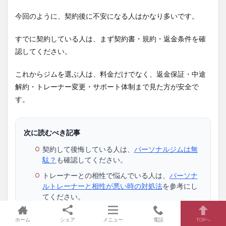
今回のように、契約後に不安になる人はかなり多いです。
すでに契約している人は、まず契約書・規約・返金条件を確
認してください。
これからジムを選ぶ人は、料金だけでなく、返金保証・中途
解約・トレーナー変更・サポート体制まで見た方が安全で
す。
次に読むべき記事
契約して後悔している人は、
パーソナルジムは無
駄？
も確認してください。
トレーナーとの相性で悩んでいる人は、
パーソナ
ルトレーナーと相性が悪い時の対処法
を参考にし
てください。
もう通いたくない人は、
パーソナルトレーニング
ホーム
シェア
メニュー
電話
TOPへ
をやめたい時の記事
も確認しましょう。