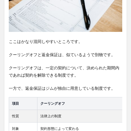
ソナ
ルジ
ムの
返
金・
中途
解約
で揉
ここはかなり混同しやすいところです。
めや
すい
クーリングオフと返金保証は、似ているようで別物です。
ポイ
ント
クーリングオフは、一定の契約について、決められた期間内
6.1
であれば契約を解除できる制度です。
口頭
で解
約を
一方で、返金保証はジムが独自に用意している制度です。
伝え
ただ
けで
項目
クーリングオフ
は危
ない
性質
法律上の制度
6.2
体験
対象
契約形態によって変わる