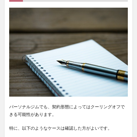
10.5
トレー
ナーと
合わな
い場
合、返
金でき
ます
か？
10.6
体験後
に契約
したけ
ど、や
っぱり
やめた
い場合
は？
パーソナルジムでも、契約形態によってはクーリングオフで
きる可能性があります。
10.7
解約し
たはず
特に、以下のようなケースは確認した方がよいです。
なのに