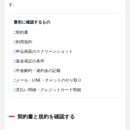
す。
そう
なら
早め
に188
最初に確認するもの
へ相
談す
□
契約書
る
□
利用規約
8
□
申込画面のスクリーンショット
契約
前に
□
返金保証の条件
確認
すべ
□
中途解約・違約金の記載
きチ
ェッ
□
メール・LINE・チャットのやり取り
クリ
スト
□
支払い明細・クレジットカード明細
9
パー
ソナ
ルジ
契約書と規約を確認する
ム選
びで
失敗