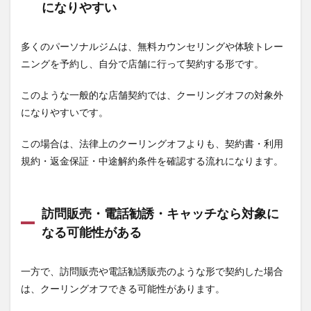
になりやすい
クー
リン
グオ
多くのパーソナルジムは、無料カウンセリングや体験トレー
フと
返金
ニングを予約し、自分で店舗に行って契約する形です。
保証
は別
このような一般的な店舗契約では、クーリングオフの対象外
物
になりやすいです。
3
パー
この場合は、法律上のクーリングオフよりも、契約書・利用
ソナ
ルジ
規約・返金保証・中途解約条件を確認する流れになります。
ムを
解
約・
返金
訪問販売・電話勧誘・キャッチなら対象に
した
なる可能性がある
い時
に最
初に
一方で、訪問販売や電話勧誘販売のような形で契約した場合
確認
する
は、クーリングオフできる可能性があります。
こと