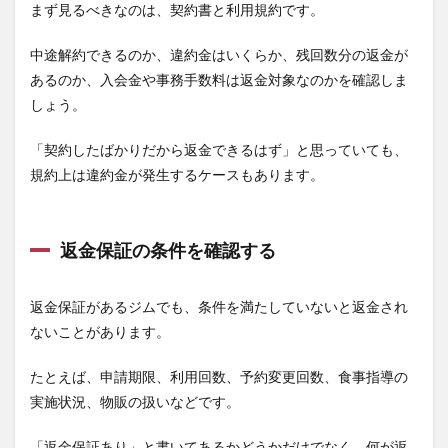
まず見るべきなのは、契約書と利用規約です。
しな
いた
めの
中途解約できるのか、違約金はいくらか、残回数分の返金が
関連
あるのか、入会金や事務手数料は返金対象なのかを確認しま
記事
しょう。
10
よく
「契約したばかりだから返金できるはず」と思っていても、
ある
規約上は違約金が発生するケースもあります。
質問
10.1
パーソ
ナルジ
返金保証の条件を確認する
ムはク
ーリン
グオフ
返金保証があるジムでも、条件を満たしていないと返金され
できま
ないことがあります。
すか？
10.2
たとえば、申請期限、利用回数、予約変更回数、食事指導の
店舗で
実施状況、物販の扱いなどです。
契約し
たパー
ソナル
「返金保証あり」と書いてあるかどうかだけでなく、何が返