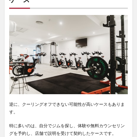
ルジ
ムの
クー
リン
グオ
フは
契約
形態
で変
わ
る。
返
金・
解約
条件
は必
ず確
認し
よう
逆に、クーリングオフできない可能性が高いケースもありま
す。
特に多いのは、自分でジムを探し、体験や無料カウンセリン
グを予約し、店舗で説明を受けて契約したケースです。