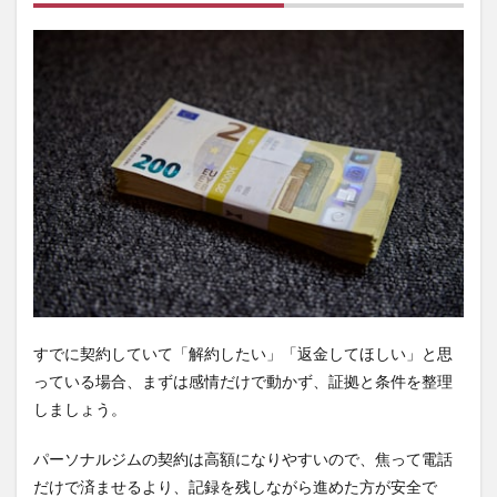
た時
の行
動手
順
7.1
まず
契約
した
経緯
をメ
モす
る
7.2
ジム
へ問
い合
すでに契約していて「解約したい」「返金してほしい」と思
わせ
る時
っている場合、まずは感情だけで動かず、証拠と条件を整理
は記
しましょう。
録を
残す
パーソナルジムの契約は高額になりやすいので、焦って電話
7.3
だけで済ませるより、記録を残しながら進めた方が安全で
揉め