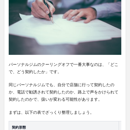
形態
で変
わる
1.1
自分
で店
舗に
行っ
て契
約し
た場
パーソナルジムのクーリングオフで一番大事なのは、「どこ
合は
で、どう契約したか」です。
対象
外に
なり
同じパーソナルジムでも、自分で店舗に行って契約したの
やす
か、電話で勧誘されて契約したのか、路上で声をかけられて
い
契約したのかで、扱いが変わる可能性があります。
1.2
訪問
まずは、以下の表でざっくり整理しましょう。
販
売・
電話
契約形態
クー
勧