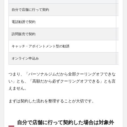
誘・
自分で店舗に行って契約
対象
キャ
ッチ
なら
電話勧誘で契約
対象
対象
にな
訪問販売で契約
対象
る可
能性
があ
キャッチ・アポイントメント型の勧誘
対象
る
オンライン申込み
クー
1.3
オン
ライ
つまり、「パーソナルジムだから全部クーリングオフできな
ン申
込み
い」とも、「高額だから必ずクーリングオフできる」とも言
は通
えません。
信販
売扱
まずは契約した流れを整理することが大切です。
いに
なり
やす
い
自分で店舗に行って契約した場合は対象外
2