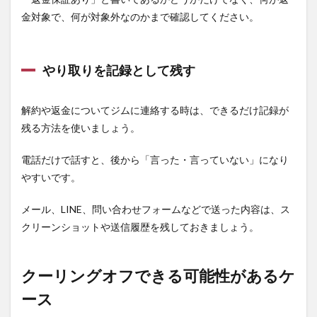
ジムは
金対象で、何が対象外なのかまで確認してください。
クーリ
ングオ
フでき
ます
やり取りを記録として残す
か？
10.3
パーソ
解約や返金についてジムに連絡する時は、できるだけ記録が
ナルジ
残る方法を使いましょう。
ムの返
金保証
とクー
電話だけで話すと、後から「言った・言っていない」になり
リング
やすいです。
オフは
同じで
メール、LINE、問い合わせフォームなどで送った内容は、ス
すか？
クリーンショットや送信履歴を残しておきましょう。
10.4
パーソ
ナルジ
クーリングオフできる可能性があるケ
ムを途
中解約
ース
できま
すか？