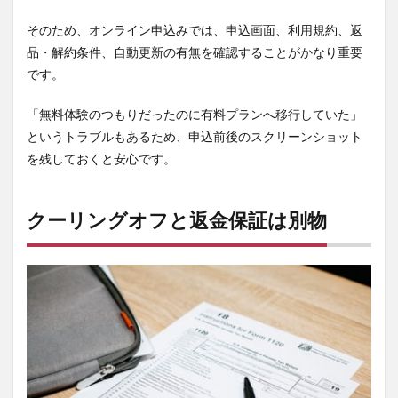
クー
リン
そのため、オンライン申込みでは、申込画面、利用規約、返
グオ
品・解約条件、自動更新の有無を確認することがかなり重要
フで
きる
です。
可能
性が
「無料体験のつもりだったのに有料プランへ移行していた」
ある
ケー
というトラブルもあるため、申込前後のスクリーンショット
ス
を残しておくと安心です。
5
クー
リン
クーリングオフと返金保証は別物
グオ
フで
きな
い可
能性
が高
いケ
ース
6
パー