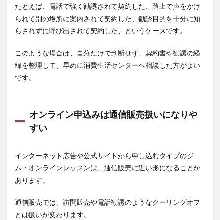
3.1
たとえば、電話で強く勧誘されて契約した、路上で声をかけ
契約
られて別の場所に案内されて契約した、勧誘目的を十分に知
書と
らされずに呼び出されて契約した、というケースです。
規約
を確
認す
このような場合は、自分だけで判断せず、契約書や勧誘の経
る
緯を整理して、早めに消費生活センターへ相談した方がよい
3.2
です。
返金
保証
の条
件を
オンライン申込みは通信販売扱いになりや
確認
すい
する
3.3
やり
インターネット広告や公式サイトから申し込むタイプのジ
取り
ム・オンラインレッスンは、通信販売に近い形になることが
を記
あります。
録と
して
残す
通信販売では、訪問販売や電話勧誘のようなクーリングオフ
4
とは扱いが変わります。