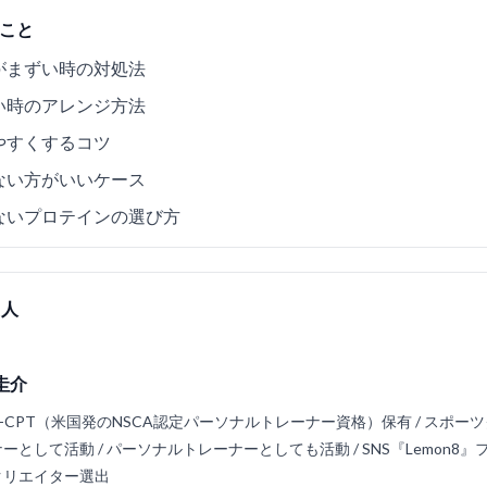
こと
がまずい時の対処法
い時のアレンジ方法
やすくするコツ
ない方がいいケース
ないプロテインの選び方
た人
圭介
A-CPT（米国発のNSCA認定パーソナルトレーナー資格）保有 / スポー
ーとして活動 / パーソナルトレーナーとしても活動 / SNS『Lemon8
クリエイター選出