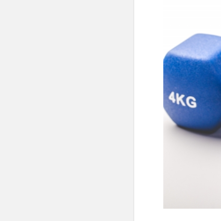
ず
い
時
は
す
ぐ
捨
て
な
く
て
OK
1.1
味が
合わ
ない
だけ
なら
アレ
ンジ