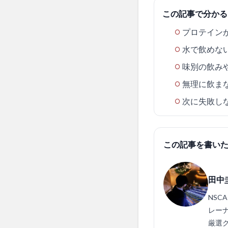
この記事で分かる
プロテイン
水で飲めな
味別の飲み
無理に飲ま
次に失敗し
この記事を書い
田中
NSC
レーナ
厳選