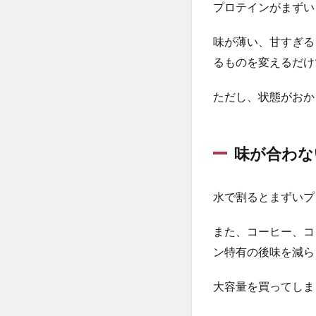
でき
プロテインがまずい
る
味が薄い、甘すぎる
1.2
変な
るものを変えるだけ
臭
い・
ただし、状態がおか
期限
切
れ・
保存
味が合わな
不良
なら
飲ま
水で割るとまずいプ
ない
また、コーヒー、コ
2
ま
ン特有の後味を減ら
ず
い
大容量を買ってしま
プ
ロ