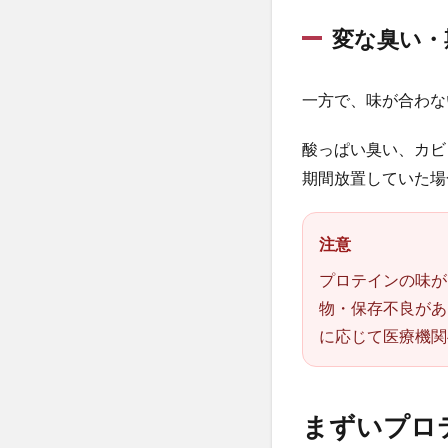
テ
イ
変な臭い・
ン
を
飲
一方で、味が合わな
み
や
酸っぱい臭い、カビ
す
期間放置していた場
く
す
る
方
注意
法
プロテインの味が
2.1
物・保存不良があ
牛
に応じて医療機関
乳・
低脂
肪
乳・
まずいプロ
豆乳
で割