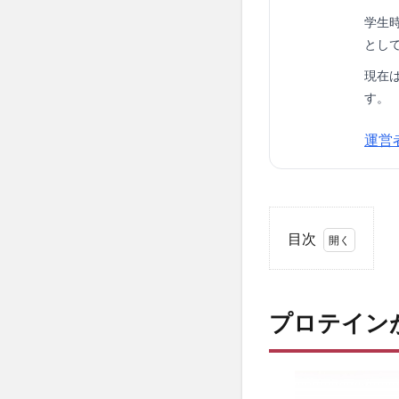
学生
とし
現在
す。
運営
目次
1
プ
ロ
プロテイン
テ
イ
ン
が
ま