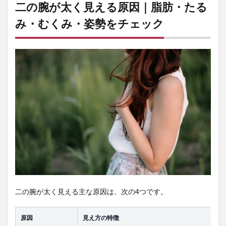
二の腕が太く見える原因｜脂肪・たる
な考
え方
み・むくみ・姿勢をチェック
4
二の
腕痩
せし
たい
女性
が最
初に
整え
る食
事ル
ール
5
上腕
三頭
筋を
引き
二の腕が太く見える主な原因は、次の4つです。
締め
る自
宅ト
原因
見え方の特徴
レメ