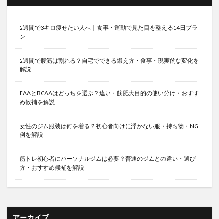
2週間で3キロ痩せたい人へ｜食事・運動で見た目を整える14日プラ
ン
2週間で腹筋は割れる？自宅でできる鍛え方・食事・現実的な変化を
解説
EAAとBCAAはどっちを選ぶ？違い・筋肥大目的の使い分け・おすす
め候補を解説
女性のジム服装は何を着る？初心者向けに浮かない服・持ち物・NG
例を解説
筋トレ初心者にパーソナルジムは必要？普通のジムとの違い・選び
方・おすすめ候補を解説
アーカイブ