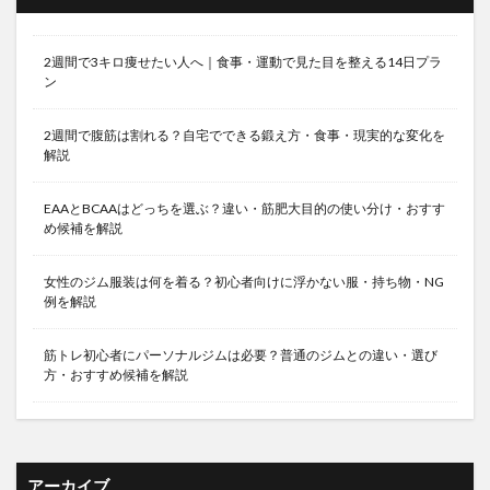
2週間で3キロ痩せたい人へ｜食事・運動で見た目を整える14日プラ
ン
2週間で腹筋は割れる？自宅でできる鍛え方・食事・現実的な変化を
解説
EAAとBCAAはどっちを選ぶ？違い・筋肥大目的の使い分け・おすす
め候補を解説
女性のジム服装は何を着る？初心者向けに浮かない服・持ち物・NG
例を解説
筋トレ初心者にパーソナルジムは必要？普通のジムとの違い・選び
方・おすすめ候補を解説
アーカイブ